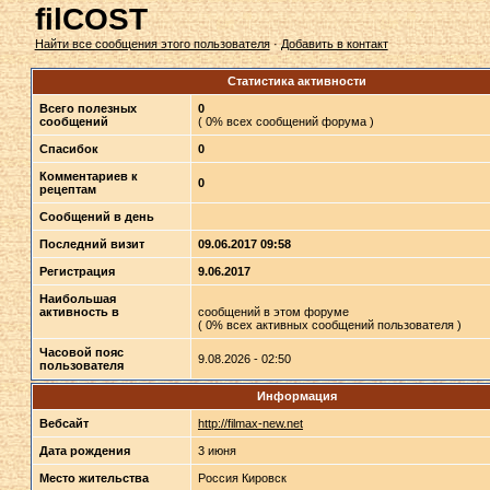
filCOST
Найти все сообщения этого пользователя
·
Добавить в контакт
Статистика активности
Всего полезных
0
сообщений
( 0% всех сообщений форума )
Спасибок
0
Комментариев к
0
рецептам
Сообщений в день
Последний визит
09.06.2017 09:58
Регистрация
9.06.2017
Наибольшая
активность в
сообщений в этом форуме
( 0% всех активных сообщений пользователя )
Часовой пояс
9.08.2026 - 02:50
пользователя
Информация
Вебсайт
http://filmax-new.net
Дата рождения
3 июня
Место жительства
Россия Кировск