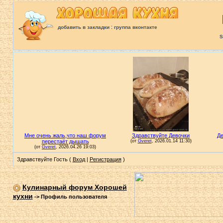
:
добавить в закладки
группа вконтакте
S
Здравствуйте Гость (
Вход
|
Регистрация
)
Кулинарный форум Хорошей
кухни
->
Профиль пользователя