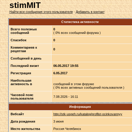
stimMIT
Найти все сообщения этого пользователя
·
Добавить в контакт
Статистика активности
Всего полезных
0
сообщений
( 0% всех сообщений форума )
Спасибок
0
Комментариев к
0
рецептам
Сообщений в день
Последний визит
06.05.2017 19:55
Регистрация
6.05.2017
Наибольшая
активность в
сообщений в этом форуме
( 0% всех активных сообщений пользователя )
Часовой пояс
7.08.2026 - 16:11
пользователя
Информация
Вебсайт
http://stk-uspeh.ru/katalog/proflist-ocinkovannyy
Дата рождения
3 июня
Место жительства
Россия Челябинск