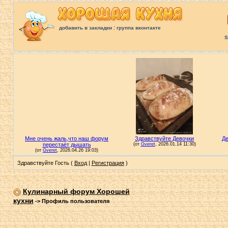
:
добавить в закладки
группа вконтакте
S
Здравствуйте Гость (
Вход
|
Регистрация
)
Кулинарный форум Хорошей
кухни
->
Профиль пользователя