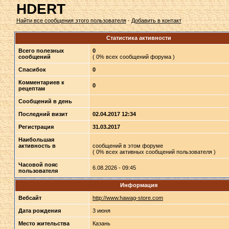
HDERT
Найти все сообщения этого пользователя
·
Добавить в контакт
Статистика активности
Всего полезных
0
сообщений
( 0% всех сообщений форума )
Спасибок
0
Комментариев к
0
рецептам
Сообщений в день
Последний визит
02.04.2017 12:34
Регистрация
31.03.2017
Наибольшая
активность в
сообщений в этом форуме
( 0% всех активных сообщений пользователя )
Часовой пояс
6.08.2026 - 09:45
пользователя
Информация
Вебсайт
http://www.hawag-store.com
Дата рождения
3 июня
Место жительства
Казань