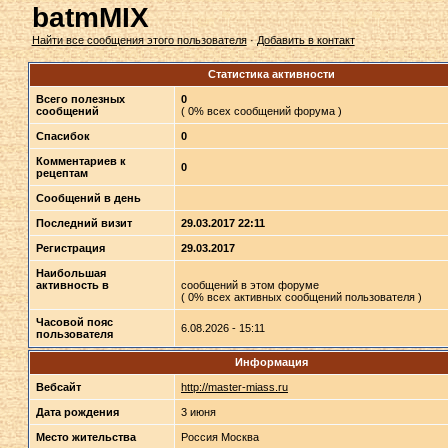
batmMIX
Найти все сообщения этого пользователя
·
Добавить в контакт
Статистика активности
Всего полезных
0
сообщений
( 0% всех сообщений форума )
Спасибок
0
Комментариев к
0
рецептам
Сообщений в день
Последний визит
29.03.2017 22:11
Регистрация
29.03.2017
Наибольшая
активность в
сообщений в этом форуме
( 0% всех активных сообщений пользователя )
Часовой пояс
6.08.2026 - 15:11
пользователя
Информация
Вебсайт
http://master-miass.ru
Дата рождения
3 июня
Место жительства
Россия Москва