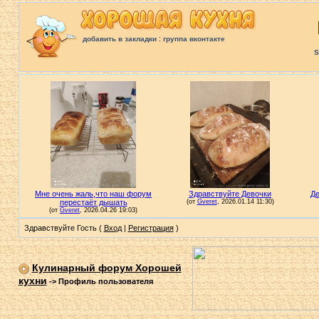
:
добавить в закладки
группа вконтакте
S
Здравствуйте Гость (
Вход
|
Регистрация
)
Кулинарный форум Хорошей
кухни
->
Профиль пользователя