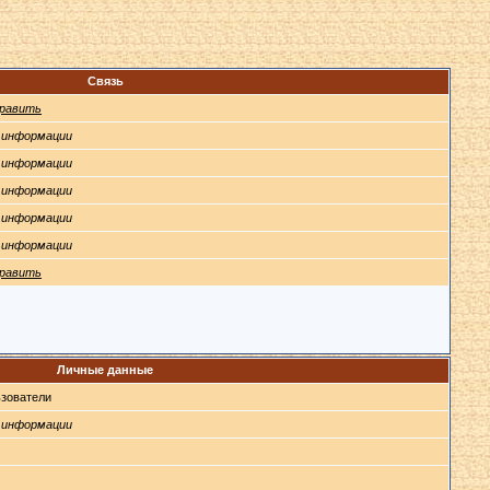
Связь
равить
 информации
 информации
 информации
 информации
 информации
равить
Личные данные
зователи
 информации