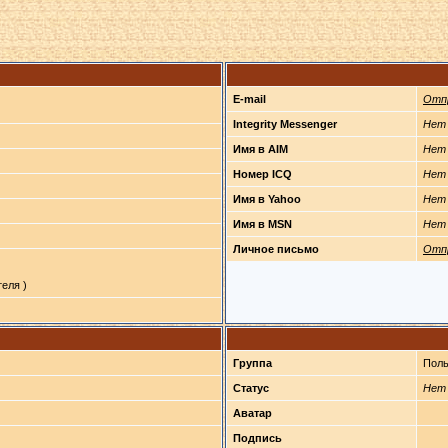
E-mail
Отп
Integrity Messenger
Нет
Имя в AIM
Нет
Номер ICQ
Нет
Имя в Yahoo
Нет
Имя в MSN
Нет
Личное письмо
Отп
еля )
Группа
Поль
Статус
Нет
Аватар
Подпись