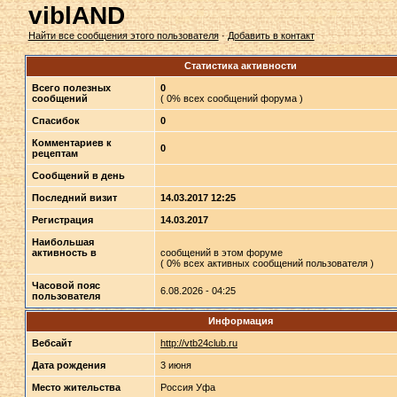
viblAND
Найти все сообщения этого пользователя
·
Добавить в контакт
Статистика активности
Всего полезных
0
сообщений
( 0% всех сообщений форума )
Спасибок
0
Комментариев к
0
рецептам
Сообщений в день
Последний визит
14.03.2017 12:25
Регистрация
14.03.2017
Наибольшая
активность в
сообщений в этом форуме
( 0% всех активных сообщений пользователя )
Часовой пояс
6.08.2026 - 04:25
пользователя
Информация
Вебсайт
http://vtb24club.ru
Дата рождения
3 июня
Место жительства
Россия Уфа