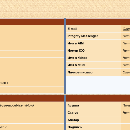
E-mail
Отп
Integrity Messenger
Нет
Имя в AIM
Нет
Номер ICQ
Нет
Имя в Yahoo
Нет
Имя в MSN
Нет
Личное письмо
Отп
еля )
i-vse-modeli-tsenyi-foto/
Группа
Поль
Статус
Нет
Аватар
2017
Подпись