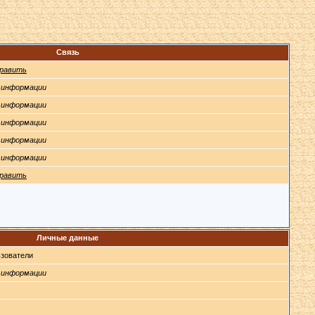
Связь
равить
 информации
 информации
 информации
 информации
 информации
равить
Личные данные
зователи
 информации