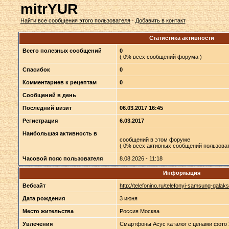
mitrYUR
Найти все сообщения этого пользователя
·
Добавить в контакт
Статистика активности
Всего полезных сообщений
0
( 0% всех сообщений форума )
Спасибок
0
Комментариев к рецептам
0
Сообщений в день
Последний визит
06.03.2017 16:45
Регистрация
6.03.2017
Наибольшая активность в
сообщений в этом форуме
( 0% всех активных сообщений пользоват
Часовой пояс пользователя
8.08.2026 - 11:18
Информация
Вебсайт
http://telefonino.ru/telefonyi-samsung-galaks
Дата рождения
3 июня
Место жительства
Россия Москва
Увлечения
Смартфоны Асус каталог с ценами фото 