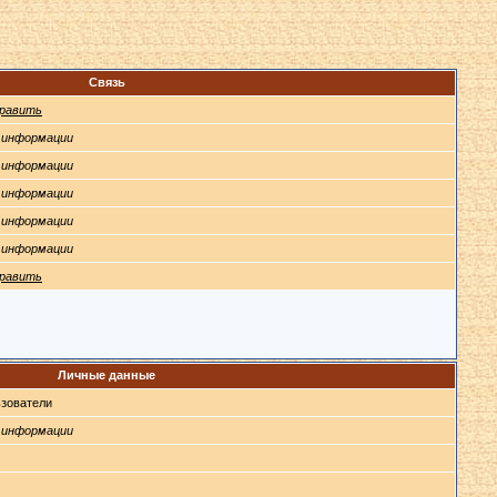
Связь
равить
 информации
 информации
 информации
 информации
 информации
равить
Личные данные
зователи
 информации