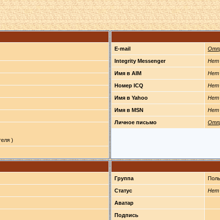
E-mail
Отп
Integrity Messenger
Нет
Имя в AIM
Нет
Номер ICQ
Нет
Имя в Yahoo
Нет
Имя в MSN
Нет
Личное письмо
Отп
еля )
Группа
Поль
Статус
Нет
Аватар
Подпись