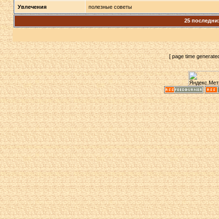
Увлечения
полезные советы
25 последни
[ page time generate