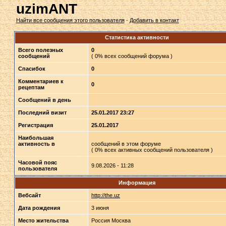
uzimANT
Найти все сообщения этого пользователя
·
Добавить в контакт
Статистика активности
Всего полезных
0
сообщений
( 0% всех сообщений форума )
Спасибок
0
Комментариев к
0
рецептам
Сообщений в день
Последний визит
25.01.2017 23:27
Регистрация
25.01.2017
Наибольшая
активность в
сообщений в этом форуме
( 0% всех активных сообщений пользователя )
Часовой пояс
9.08.2026 - 11:28
пользователя
Информация
Вебсайт
http://the.uz
Дата рождения
3 июня
Место жительства
Россия Москва