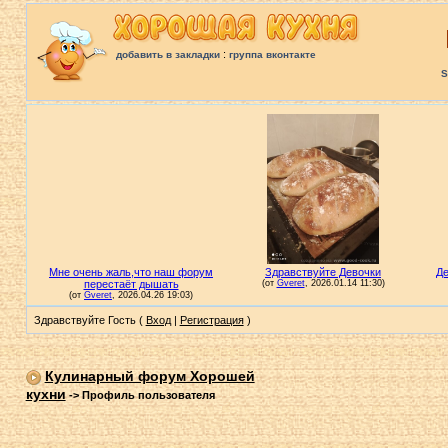
:
добавить в закладки
группа вконтакте
S
Здравствуйте Гость (
Вход
|
Регистрация
)
Кулинарный форум Хорошей
кухни
->
Профиль пользователя