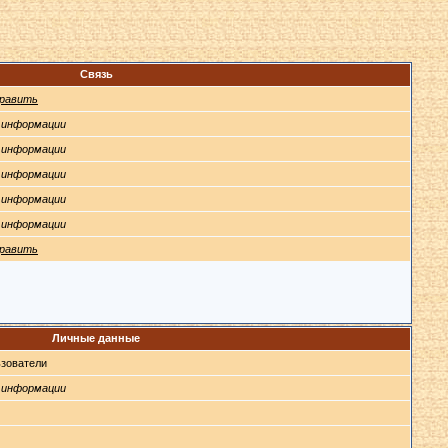
Связь
равить
 информации
 информации
 информации
 информации
 информации
равить
Личные данные
зователи
 информации