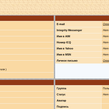
E-mail
Отп
Integrity Messenger
Нет
Имя в AIM
Нет
Номер ICQ
Нет
Имя в Yahoo
Нет
Имя в MSN
Нет
Личное письмо
Отп
еля )
Группа
Поль
Статус
Нет
Аватар
Подпись