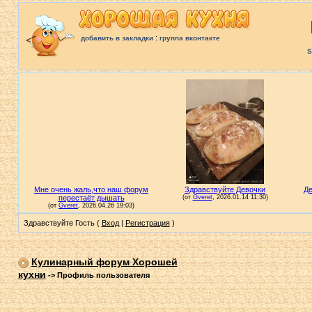
:
добавить в закладки
группа вконтакте
S
Здравствуйте Гость (
Вход
|
Регистрация
)
Кулинарный форум Хорошей
кухни
->
Профиль пользователя