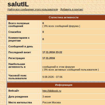
salutIL
Найти все сообщения этого пользователя
·
Добавить в контакт
Статистика активности
Всего полезных
0
сообщений
( 0% всех сообщений форума )
Спасибок
0
Комментариев к
0
рецептам
Сообщений в день
Последний визит
17.11.2016 23:22
Регистрация
17.11.2016
Наибольшая
активность в
сообщений в этом форуме
( 0% всех активных сообщений пользователя )
Часовой пояс
9.08.2026 - 07:06
пользователя
Информация
Вебсайт
http://bibibook.ru
Дата рождения
3 июня
Место жительства
Россия Москва