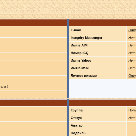
E-mail
Отп
Integrity Messenger
Нет
Имя в AIM
Нет
Номер ICQ
Нет
Имя в Yahoo
Нет
Имя в MSN
Нет
Личное письмо
Отп
еля )
Группа
Поль
Статус
Нет
Аватар
Подпись