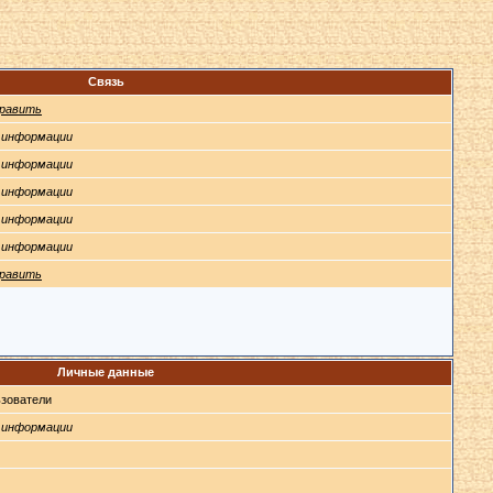
Связь
равить
 информации
 информации
 информации
 информации
 информации
равить
Личные данные
зователи
 информации