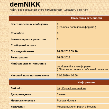
demNIKK
Найти все сообщения этого пользователя
·
Добавить в контакт
Статистика активности
Всего полезных сообщений
0
( 0% всех сообщений форума )
Спасибок
0
Комментариев к рецептам
0
Сообщений в день
Последний визит
26.08.2016 09:20
Регистрация
26.08.2016
Наибольшая активность в
сообщений в этом форуме
( 0% всех активных сообщений пользоват
Часовой пояс пользователя
7.08.2026 - 06:56
Информация
Вебсайт
http://spravkimedmsk.ru/
Дата рождения
3 июня
Место жительства
Россия Москва
Увлечения
Медицинские справки в Москве