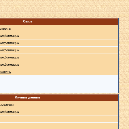
Связь
равить
 информации
 информации
 информации
 информации
 информации
равить
Личные данные
зователи
 информации