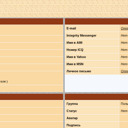
E-mail
Отп
Integrity Messenger
Нет
Имя в AIM
Нет
Номер ICQ
Нет
Имя в Yahoo
Нет
Имя в MSN
Нет
Личное письмо
Отп
еля )
Группа
Поль
Статус
Нет
Аватар
Подпись