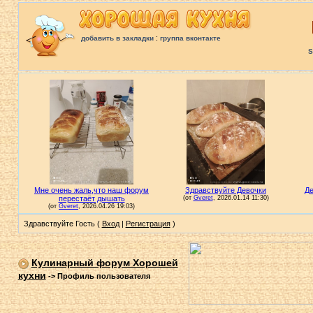
:
добавить в закладки
группа вконтакте
S
Здравствуйте Гость (
Вход
|
Регистрация
)
Кулинарный форум Хорошей
кухни
->
Профиль пользователя