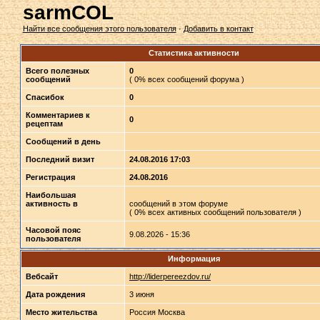
sarmCOL
Найти все сообщения этого пользователя
·
Добавить в контакт
Статистика активности
Всего полезных
0
сообщений
( 0% всех сообщений форума )
Спасибок
0
Комментариев к
0
рецептам
Сообщений в день
Последний визит
24.08.2016 17:03
Регистрация
24.08.2016
Наибольшая
активность в
сообщений в этом форуме
( 0% всех активных сообщений пользователя )
Часовой пояс
9.08.2026 - 15:36
пользователя
Информация
Вебсайт
http://liderpereezdov.ru/
Дата рождения
3 июня
Место жительства
Россия Москва