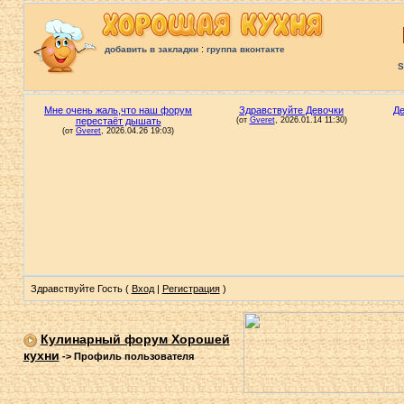
:
добавить в закладки
группа вконтакте
S
Здравствуйте Гость (
Вход
|
Регистрация
)
Кулинарный форум Хорошей
кухни
->
Профиль пользователя