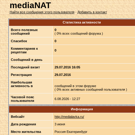
mediaNAT
Найти все сообщения этого пользователя
·
Добавить в контакт
Статистика активности
Всего полезных
0
сообщений
( 0% всех сообщений форума )
Спасибок
0
Комментариев к
0
рецептам
Сообщений в день
Последний визит
29.07.2016 16:05
Регистрация
29.07.2016
Наибольшая
активность в
сообщений в этом форуме
( 0% всех активных сообщений пользователя )
Часовой пояс
6.08.2026 - 12:27
пользователя
Информация
Вебсайт
http://medialavka.ru/
Дата рождения
3 июня
Место жительства
Россия Екатеринбург