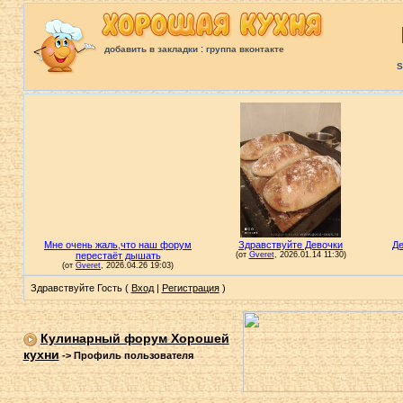
:
добавить в закладки
группа вконтакте
S
Здравствуйте Гость (
Вход
|
Регистрация
)
Кулинарный форум Хорошей
кухни
->
Профиль пользователя