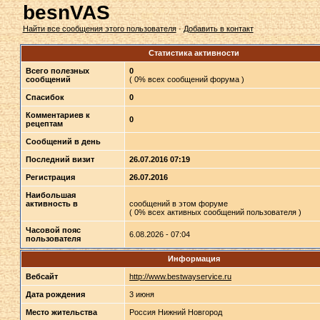
besnVAS
Найти все сообщения этого пользователя
·
Добавить в контакт
Статистика активности
Всего полезных
0
сообщений
( 0% всех сообщений форума )
Спасибок
0
Комментариев к
0
рецептам
Сообщений в день
Последний визит
26.07.2016 07:19
Регистрация
26.07.2016
Наибольшая
активность в
сообщений в этом форуме
( 0% всех активных сообщений пользователя )
Часовой пояс
6.08.2026 - 07:04
пользователя
Информация
Вебсайт
http://www.bestwayservice.ru
Дата рождения
3 июня
Место жительства
Россия Нижний Новгород