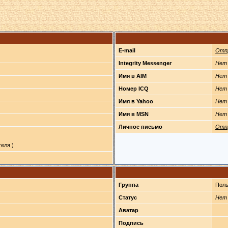
E-mail
Отп
Integrity Messenger
Нет
Имя в AIM
Нет
Номер ICQ
Нет
Имя в Yahoo
Нет
Имя в MSN
Нет
Личное письмо
Отп
еля )
Группа
Поль
Статус
Нет
Аватар
Подпись