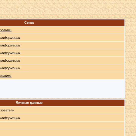
Связь
равить
 информации
 информации
 информации
 информации
 информации
равить
Личные данные
зователи
 информации