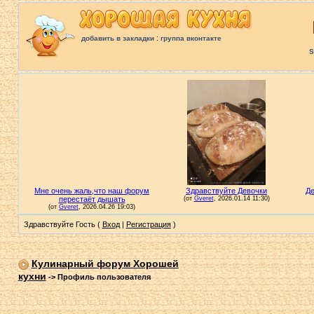
:
добавить в закладки
группа вконтакте
S
Здравствуйте Гость (
Вход
|
Регистрация
)
Кулинарный форум Хорошей
кухни
->
Профиль пользователя