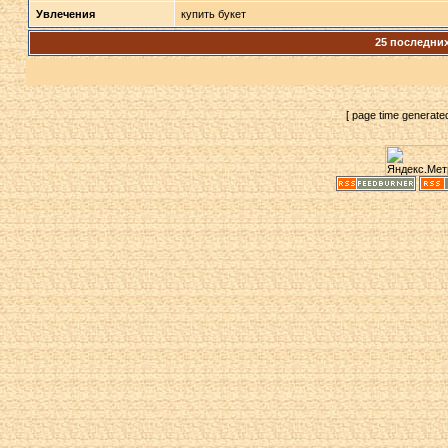
Увлечения
купить букет
25 последни
[ page time generate