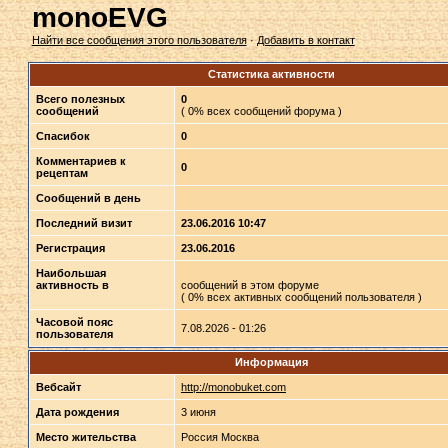
monoEVG
Найти все сообщения этого пользователя
·
Добавить в контакт
Статистика активности
Всего полезных
0
сообщений
( 0% всех сообщений форума )
Спасибок
0
Комментариев к
0
рецептам
Сообщений в день
Последний визит
23.06.2016 10:47
Регистрация
23.06.2016
Наибольшая
активность в
сообщений в этом форуме
( 0% всех активных сообщений пользователя )
Часовой пояс
7.08.2026 - 01:26
пользователя
Информация
Вебсайт
http://monobuket.com
Дата рождения
3 июня
Место жительства
Россия Москва