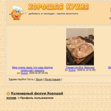
:
добавить в закладки
группа вконтакте
S
Здравствуйте Гость (
Вход
|
Регистрация
)
Кулинарный форум Хорошей
кухни
->
Профиль пользователя