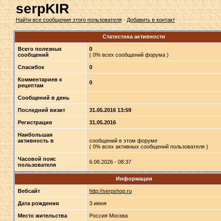
serpKIR
Найти все сообщения этого пользователя
·
Добавить в контакт
Статистика активности
Всего полезных
0
сообщений
( 0% всех сообщений форума )
Спасибок
0
Комментариев к
0
рецептам
Сообщений в день
Последний визит
31.05.2016 13:59
Регистрация
31.05.2016
Наибольшая
активность в
сообщений в этом форуме
( 0% всех активных сообщений пользователя )
Часовой пояс
6.08.2026 - 08:37
пользователя
Информация
Вебсайт
http://serpshop.ru
Дата рождения
3 июня
Место жительства
Россия Москва