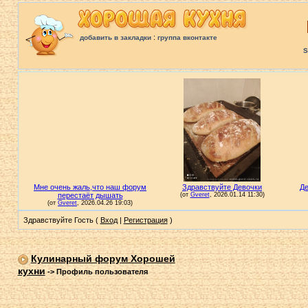
:
добавить в закладки
группа вконтакте
S
Здравствуйте Гость (
Вход
|
Регистрация
)
Кулинарный форум Хорошей
кухни
->
Профиль пользователя