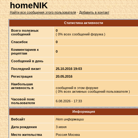
homeNIK
Найти все сообщения этого пользователя
·
Добавить в контакт
Статистика активности
Всего полезных
0
сообщений
( 0% всех сообщений форума )
Спасибок
0
Комментариев к
0
рецептам
Сообщений в день
Последний визит
25.10.2016 19:03
Регистрация
20.05.2016
Наибольшая
активность в
сообщений в этом форуме
( 0% всех активных сообщений пользователя )
Часовой пояс
6.08.2026 - 17:33
пользователя
Информация
Вебсайт
Нет информации
Дата рождения
3 июня
Место жительства
Россия Москва