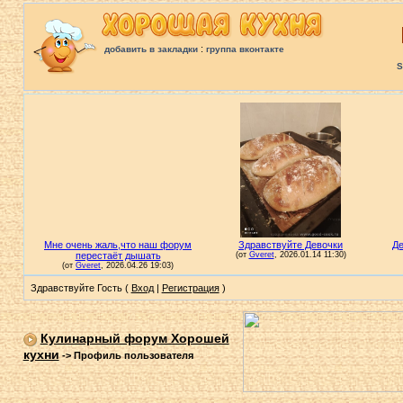
:
добавить в закладки
группа вконтакте
S
Здравствуйте Гость (
Вход
|
Регистрация
)
Кулинарный форум Хорошей
кухни
->
Профиль пользователя