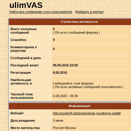
ulimVAS
Найти все сообщения этого пользователя
·
Добавить в контакт
Статистика активности
Всего полезных
0
сообщений
( 0% всех сообщений форума )
Спасибок
0
Комментариев к
0
рецептам
Сообщений в день
Последний визит
06.05.2016 22:00
Регистрация
6.05.2016
Наибольшая
активность в
сообщений в этом форуме
( 0% всех активных сообщений пользователя )
Часовой пояс
6.08.2026 - 09:38
пользователя
Информация
Вебсайт
http://uveliroff.net/izgotovlenie-yuvelirnyix-izdelij/
Дата рождения
3 июня
Место жительства
Россия Москва