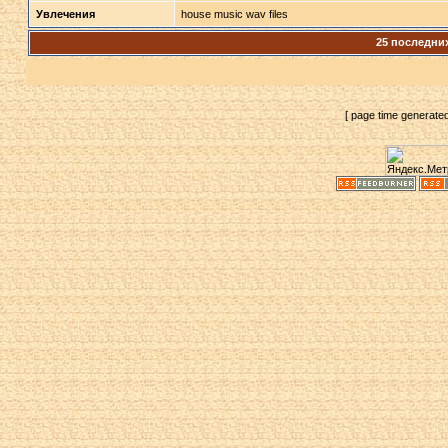
Увлечения
house music wav files
25 последни
[ page time generate