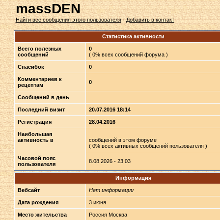
massDEN
Найти все сообщения этого пользователя
·
Добавить в контакт
Статистика активности
Всего полезных
0
сообщений
( 0% всех сообщений форума )
Спасибок
0
Комментариев к
0
рецептам
Сообщений в день
Последний визит
20.07.2016 18:14
Регистрация
28.04.2016
Наибольшая
активность в
сообщений в этом форуме
( 0% всех активных сообщений пользователя )
Часовой пояс
8.08.2026 - 23:03
пользователя
Информация
Вебсайт
Нет информации
Дата рождения
3 июня
Место жительства
Россия Москва