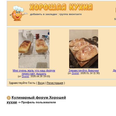
:
добавить в закладки
группа вконтакте
S
Здравствуйте Гость (
Вход
|
Регистрация
)
Кулинарный форум Хорошей
кухни
->
Профиль пользователя