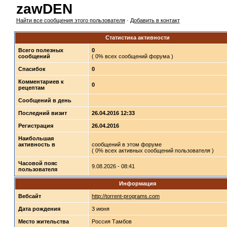
zawDEN
Найти все сообщения этого пользователя
·
Добавить в контакт
Статистика активности
Всего полезных
0
сообщений
( 0% всех сообщений форума )
Спасибок
0
Комментариев к
0
рецептам
Сообщений в день
Последний визит
26.04.2016 12:33
Регистрация
26.04.2016
Наибольшая
активность в
сообщений в этом форуме
( 0% всех активных сообщений пользователя )
Часовой пояс
9.08.2026 - 08:41
пользователя
Информация
Вебсайт
http://torrent-programs.com
Дата рождения
3 июня
Место жительства
Россия Тамбов