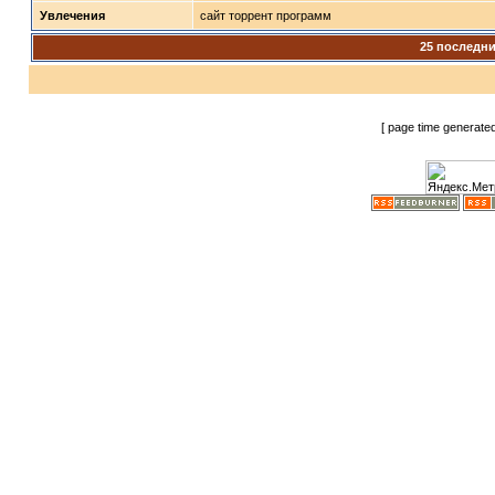
Увлечения
сайт торрент программ
25 последн
[ page time generate