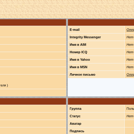
E-mail
Отп
Integrity Messenger
Нет
Имя в AIM
Нет
Номер ICQ
Нет
Имя в Yahoo
Нет
Имя в MSN
Нет
Личное письмо
Отп
еля )
Группа
Поль
Статус
Нет
Аватар
Подпись