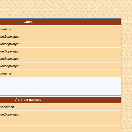
Связь
равить
 информации
 информации
 информации
 информации
 информации
равить
Личные данные
зователи
 информации