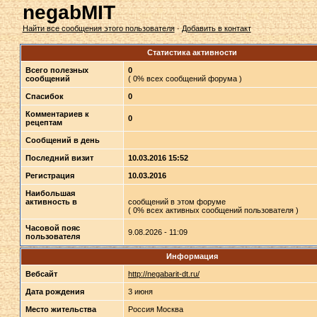
negabMIT
Найти все сообщения этого пользователя
·
Добавить в контакт
Статистика активности
Всего полезных
0
сообщений
( 0% всех сообщений форума )
Спасибок
0
Комментариев к
0
рецептам
Сообщений в день
Последний визит
10.03.2016 15:52
Регистрация
10.03.2016
Наибольшая
активность в
сообщений в этом форуме
( 0% всех активных сообщений пользователя )
Часовой пояс
9.08.2026 - 11:09
пользователя
Информация
Вебсайт
http://negabarit-dt.ru/
Дата рождения
3 июня
Место жительства
Россия Москва