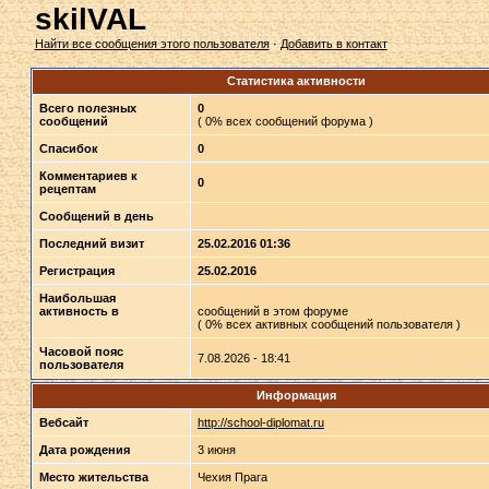
skilVAL
Найти все сообщения этого пользователя
·
Добавить в контакт
Статистика активности
Всего полезных
0
сообщений
( 0% всех сообщений форума )
Спасибок
0
Комментариев к
0
рецептам
Сообщений в день
Последний визит
25.02.2016 01:36
Регистрация
25.02.2016
Наибольшая
активность в
сообщений в этом форуме
( 0% всех активных сообщений пользователя )
Часовой пояс
7.08.2026 - 18:41
пользователя
Информация
Вебсайт
http://school-diplomat.ru
Дата рождения
3 июня
Место жительства
Чехия Прага