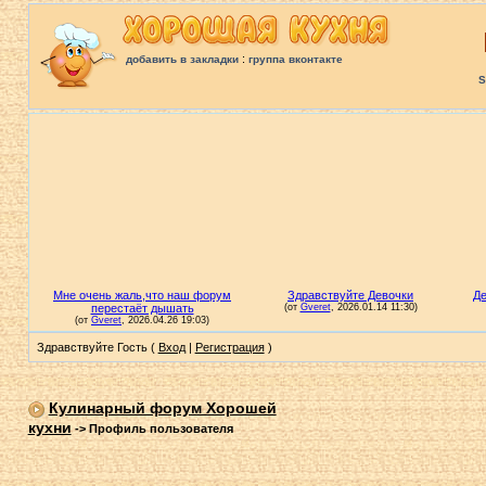
:
добавить в закладки
группа вконтакте
S
Здравствуйте Гость (
Вход
|
Регистрация
)
Кулинарный форум Хорошей
кухни
->
Профиль пользователя