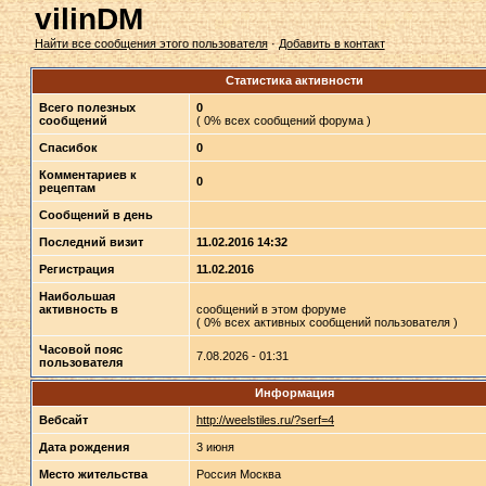
vilinDM
Найти все сообщения этого пользователя
·
Добавить в контакт
Статистика активности
Всего полезных
0
сообщений
( 0% всех сообщений форума )
Спасибок
0
Комментариев к
0
рецептам
Сообщений в день
Последний визит
11.02.2016 14:32
Регистрация
11.02.2016
Наибольшая
активность в
сообщений в этом форуме
( 0% всех активных сообщений пользователя )
Часовой пояс
7.08.2026 - 01:31
пользователя
Информация
Вебсайт
http://weelstiles.ru/?serf=4
Дата рождения
3 июня
Место жительства
Россия Москва