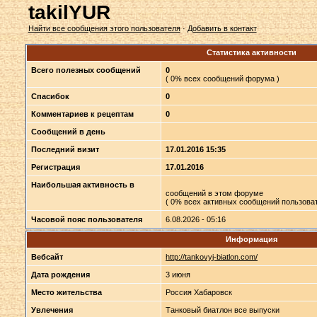
takilYUR
Найти все сообщения этого пользователя
·
Добавить в контакт
Статистика активности
Всего полезных сообщений
0
( 0% всех сообщений форума )
Спасибок
0
Комментариев к рецептам
0
Сообщений в день
Последний визит
17.01.2016 15:35
Регистрация
17.01.2016
Наибольшая активность в
сообщений в этом форуме
( 0% всех активных сообщений пользоват
Часовой пояс пользователя
6.08.2026 - 05:16
Информация
Вебсайт
http://tankovyj-biatlon.com/
Дата рождения
3 июня
Место жительства
Россия Хабаровск
Увлечения
Танковый биатлон все выпуски