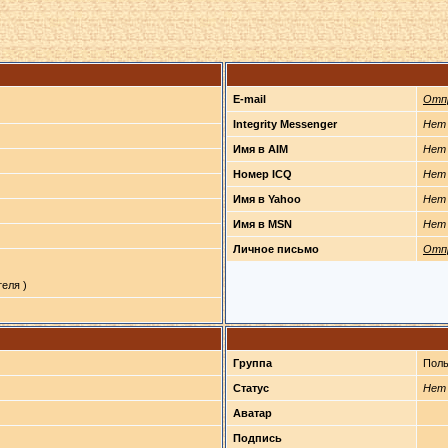
E-mail
Отп
Integrity Messenger
Нет
Имя в AIM
Нет
Номер ICQ
Нет
Имя в Yahoo
Нет
Имя в MSN
Нет
Личное письмо
Отп
еля )
Группа
Поль
Статус
Нет
Аватар
Подпись