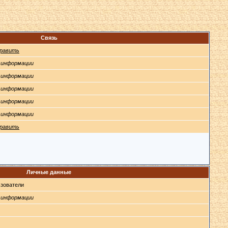
Связь
равить
 информации
 информации
 информации
 информации
 информации
равить
Личные данные
зователи
 информации