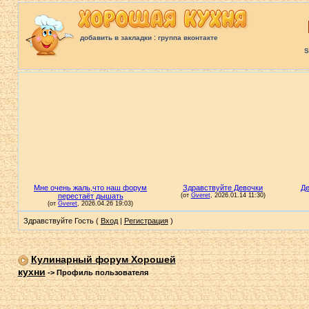
:
добавить в закладки
группа вконтакте
S
Здравствуйте Гость (
Вход
|
Регистрация
)
Кулинарный форум Хорошей
кухни
->
Профиль пользователя