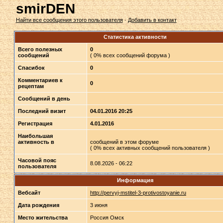
smirDEN
Найти все сообщения этого пользователя
·
Добавить в контакт
Статистика активности
Всего полезных
0
сообщений
( 0% всех сообщений форума )
Спасибок
0
Комментариев к
0
рецептам
Сообщений в день
Последний визит
04.01.2016 20:25
Регистрация
4.01.2016
Наибольшая
активность в
сообщений в этом форуме
( 0% всех активных сообщений пользователя )
Часовой пояс
8.08.2026 - 06:22
пользователя
Информация
Вебсайт
http://pervyj-mstitel-3-protivostoyanie.ru
Дата рождения
3 июня
Место жительства
Россия Омск