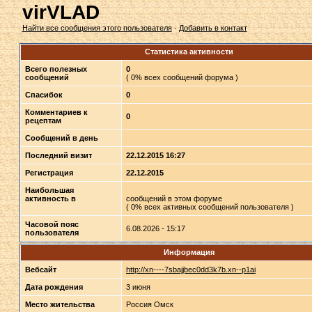
virVLAD
Найти все сообщения этого пользователя
·
Добавить в контакт
Статистика активности
Всего полезных
0
сообщений
( 0% всех сообщений форума )
Спасибок
0
Комментариев к
0
рецептам
Сообщений в день
Последний визит
22.12.2015 16:27
Регистрация
22.12.2015
Наибольшая
активность в
сообщений в этом форуме
( 0% всех активных сообщений пользователя )
Часовой пояс
6.08.2026 - 15:17
пользователя
Информация
Вебсайт
http://xn----7sbajjbec0dd3k7b.xn--p1ai
Дата рождения
3 июня
Место жительства
Россия Омск