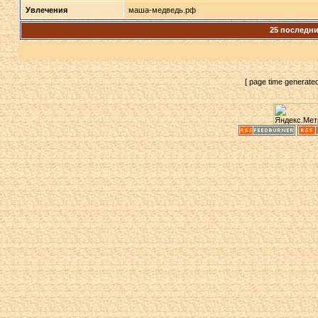
Увлечения
маша-медведь.рф
25 последн
[ page time generate