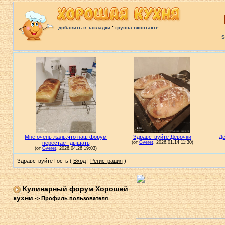
:
добавить в закладки
группа вконтакте
S
Здравствуйте Гость (
Вход
|
Регистрация
)
Кулинарный форум Хорошей
кухни
->
Профиль пользователя