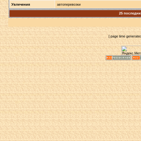
Увлечения
автоперевозки
25 последни
[ page time generate