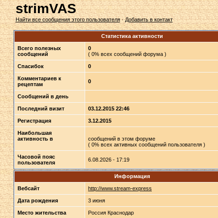
strimVAS
Найти все сообщения этого пользователя
·
Добавить в контакт
Статистика активности
Всего полезных
0
сообщений
( 0% всех сообщений форума )
Спасибок
0
Комментариев к
0
рецептам
Сообщений в день
Последний визит
03.12.2015 22:46
Регистрация
3.12.2015
Наибольшая
активность в
сообщений в этом форуме
( 0% всех активных сообщений пользователя )
Часовой пояс
6.08.2026 - 17:19
пользователя
Информация
Вебсайт
http://www.stream-express
Дата рождения
3 июня
Место жительства
Россия Краснодар