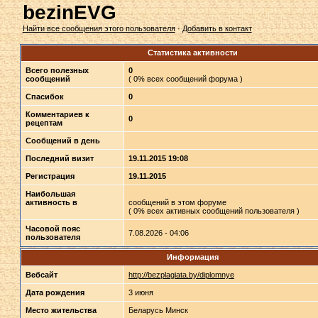
bezinEVG
Найти все сообщения этого пользователя
·
Добавить в контакт
Статистика активности
Всего полезных
0
сообщений
( 0% всех сообщений форума )
Спасибок
0
Комментариев к
0
рецептам
Сообщений в день
Последний визит
19.11.2015 19:08
Регистрация
19.11.2015
Наибольшая
активность в
сообщений в этом форуме
( 0% всех активных сообщений пользователя )
Часовой пояс
7.08.2026 - 04:06
пользователя
Информация
Вебсайт
http://bezplagiata.by/diplomnye
Дата рождения
3 июня
Место жительства
Беларусь Минск