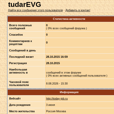
tudarEVG
Найти все сообщения этого пользователя
·
Добавить в контакт
Статистика активности
Всего полезных
0
сообщений
( 0% всех сообщений форума )
Спасибок
0
Комментариев к
0
рецептам
Сообщений в день
Последний визит
28.10.2015 16:59
Регистрация
28.10.2015
Наибольшая
активность в
сообщений в этом форуме
( 0% всех активных сообщений пользователя )
Часовой пояс
8.08.2026 - 15:30
пользователя
Информация
Вебсайт
http://today-job.ru
Дата рождения
3 июня
Место жительства
Россия Москва