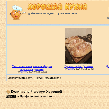
:
добавить в закладки
группа вконтакте
S
Здравствуйте Гость (
Вход
|
Регистрация
)
Кулинарный форум Хорошей
кухни
->
Профиль пользователя