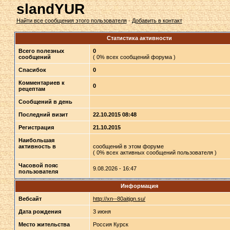
slandYUR
Найти все сообщения этого пользователя
·
Добавить в контакт
Статистика активности
Всего полезных
0
сообщений
( 0% всех сообщений форума )
Спасибок
0
Комментариев к
0
рецептам
Сообщений в день
Последний визит
22.10.2015 08:48
Регистрация
21.10.2015
Наибольшая
активность в
сообщений в этом форуме
( 0% всех активных сообщений пользователя )
Часовой пояс
9.08.2026 - 16:47
пользователя
Информация
Вебсайт
http://xn--80aitjgn.su/
Дата рождения
3 июня
Место жительства
Россия Курск