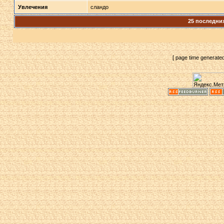
Увлечения
сландо
25 последни
[ page time generate