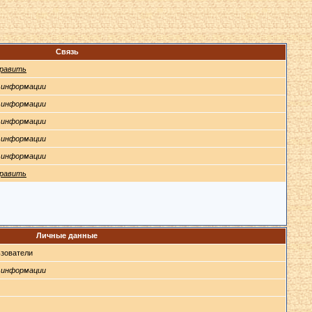
Связь
равить
 информации
 информации
 информации
 информации
 информации
равить
Личные данные
зователи
 информации