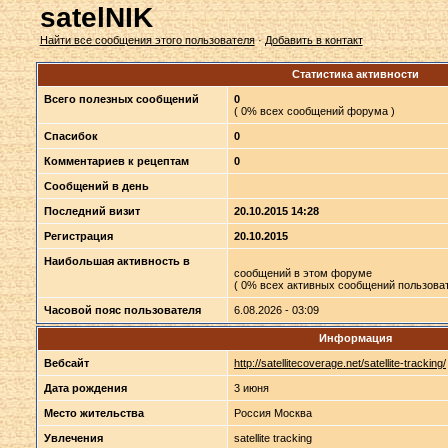
satelNIK
Найти все сообщения этого пользователя
·
Добавить в контакт
Статистика активности
Всего полезных сообщений
0
( 0% всех сообщений форума )
Спасибок
0
Комментариев к рецептам
0
Сообщений в день
Последний визит
20.10.2015 14:28
Регистрация
20.10.2015
Наибольшая активность в
сообщений в этом форуме
( 0% всех активных сообщений пользоват
Часовой пояс пользователя
6.08.2026 - 03:09
Информация
Вебсайт
http://satellitecoverage.net/satellite-tracking/
Дата рождения
3 июня
Место жительства
Россия Москва
Увлечения
satellite tracking