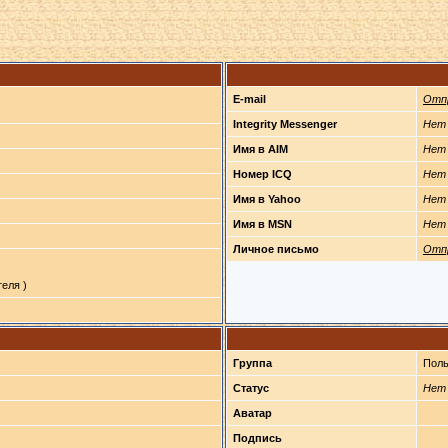
E-mail
Отп
Integrity Messenger
Нет
Имя в AIM
Нет
Номер ICQ
Нет
Имя в Yahoo
Нет
Имя в MSN
Нет
Личное письмо
Отп
еля )
Группа
Поль
Статус
Нет
Аватар
Подпись