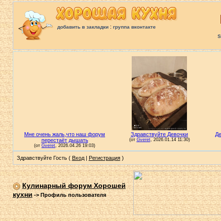
:
добавить в закладки
группа вконтакте
S
Здравствуйте Гость (
Вход
|
Регистрация
)
Кулинарный форум Хорошей
кухни
->
Профиль пользователя