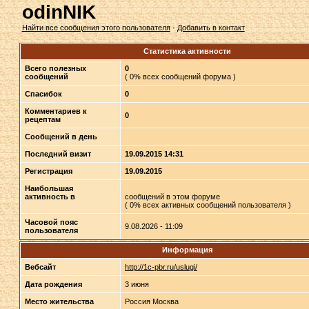
odinNIK
Найти все сообщения этого пользователя
·
Добавить в контакт
Статистика активности
Всего полезных
0
сообщений
( 0% всех сообщений форума )
Спасибок
0
Комментариев к
0
рецептам
Сообщений в день
Последний визит
19.09.2015 14:31
Регистрация
19.09.2015
Наибольшая
активность в
сообщений в этом форуме
( 0% всех активных сообщений пользователя )
Часовой пояс
9.08.2026 - 11:09
пользователя
Информация
Вебсайт
http://1c-pbr.ru/uslugi/
Дата рождения
3 июня
Место жительства
Россия Москва