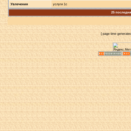
Увлечения
услуги 1с
25 последн
[ page time generate