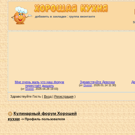
:
добавить в закладки
группа вконтакте
S
Здравствуйте Гость (
Вход
|
Регистрация
)
Кулинарный форум Хорошей
кухни
->
Профиль пользователя