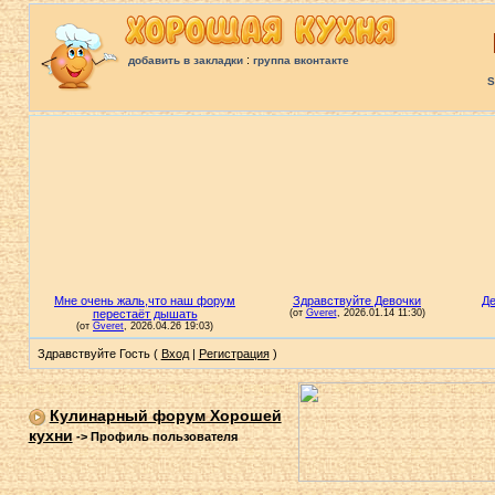
:
добавить в закладки
группа вконтакте
S
Здравствуйте Гость (
Вход
|
Регистрация
)
Кулинарный форум Хорошей
кухни
->
Профиль пользователя