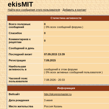
ekisMIT
Найти все сообщения этого пользователя
·
Добавить в контакт
Статистика активности
Всего полезных
0
сообщений
( 0% всех сообщений форума )
Спасибок
0
Комментариев к
0
рецептам
Сообщений в день
Последний визит
07.09.2015 13:39
Регистрация
7.09.2015
Наибольшая
активность в
сообщений в этом форуме
( 0% всех активных сообщений пользователя )
Часовой пояс
7.08.2026 - 20:33
пользователя
Информация
Вебсайт
http://ekspresmaster.ru
Дата рождения
3 июня
Место жительства
Россия Казань