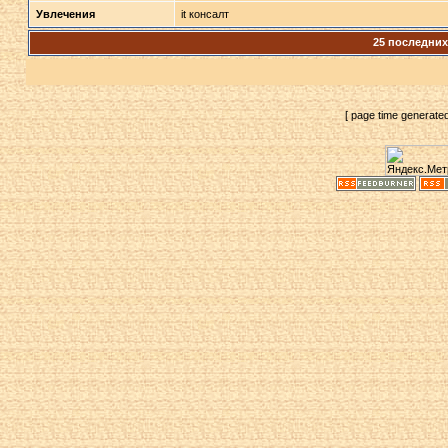
Увлечения
it консалт
25 последни
[ page time generate