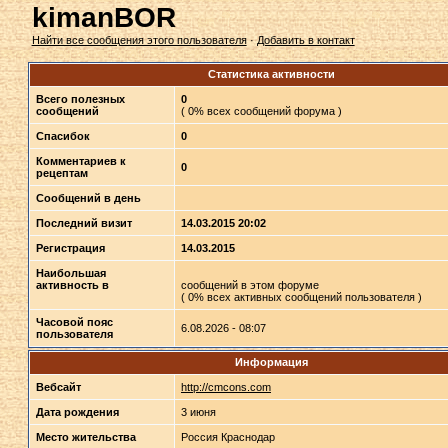
kimanBOR
Найти все сообщения этого пользователя
·
Добавить в контакт
Статистика активности
Всего полезных
0
сообщений
( 0% всех сообщений форума )
Спасибок
0
Комментариев к
0
рецептам
Сообщений в день
Последний визит
14.03.2015 20:02
Регистрация
14.03.2015
Наибольшая
активность в
сообщений в этом форуме
( 0% всех активных сообщений пользователя )
Часовой пояс
6.08.2026 - 08:07
пользователя
Информация
Вебсайт
http://cmcons.com
Дата рождения
3 июня
Место жительства
Россия Краснодар