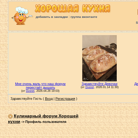
:
добавить в закладки
группа вконтакте
S
Здравствуйте Гость (
Вход
|
Регистрация
)
Кулинарный форум Хорошей
кухни
->
Профиль пользователя