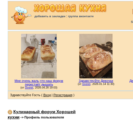
:
добавить в закладки
группа вконтакте
S
Здравствуйте Гость (
Вход
|
Регистрация
)
Кулинарный форум Хорошей
кухни
->
Профиль пользователя