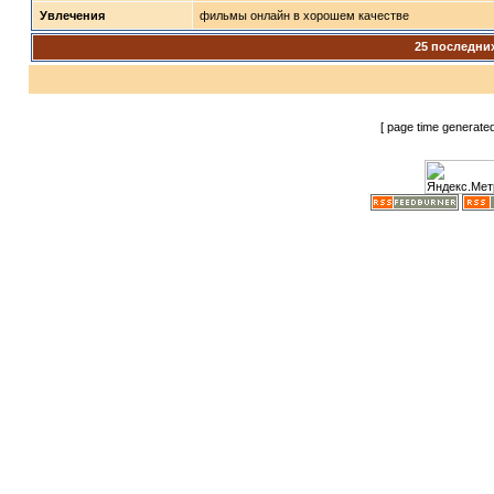
Увлечения
фильмы онлайн в хорошем качестве
25 последни
[ page time generate