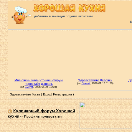
:
добавить в закладки
группа вконтакте
S
Здравствуйте Гость (
Вход
|
Регистрация
)
Кулинарный форум Хорошей
кухни
->
Профиль пользователя