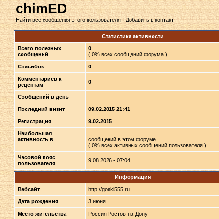
chimED
Найти все сообщения этого пользователя
·
Добавить в контакт
Статистика активности
Всего полезных
0
сообщений
( 0% всех сообщений форума )
Спасибок
0
Комментариев к
0
рецептам
Сообщений в день
Последний визит
09.02.2015 21:41
Регистрация
9.02.2015
Наибольшая
активность в
сообщений в этом форуме
( 0% всех активных сообщений пользователя )
Часовой пояс
9.08.2026 - 07:04
пользователя
Информация
Вебсайт
http://gonki555.ru
Дата рождения
3 июня
Место жительства
Россия Ростов-на-Дону