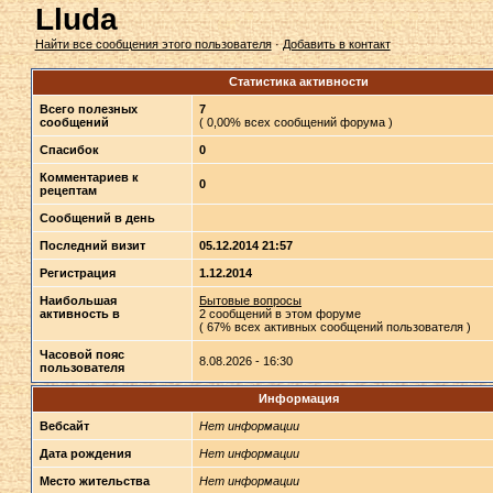
Lluda
Найти все сообщения этого пользователя
·
Добавить в контакт
Статистика активности
Всего полезных
7
сообщений
( 0,00% всех сообщений форума )
Спасибок
0
Комментариев к
0
рецептам
Сообщений в день
Последний визит
05.12.2014 21:57
Регистрация
1.12.2014
Наибольшая
Бытовые вопросы
активность в
2 сообщений в этом форуме
( 67% всех активных сообщений пользователя )
Часовой пояс
8.08.2026 - 16:30
пользователя
Информация
Вебсайт
Нет информации
Дата рождения
Нет информации
Место жительства
Нет информации