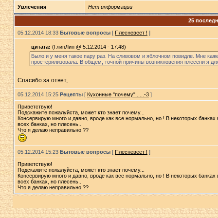
Увлечения
Нет информации
25 послед
05.12.2014 18:33
Бытовые вопросы
[
Плесневеет !
]
цитата:
(ГлинЛин @ 5.12.2014 - 17:48)
Было и у меня такое пару раз. На сливовом и яблочном повидле. Мне каже
простерилизовала. В общем, точной причины возникновения плесени я для
Спасибо за ответ,
05.12.2014 15:25
Рецепты
[
Кухонные "почему"......-3
]
Приветствую!
Подскажите пожалуйста, может кто знает почему...
Консервирую много и давно, вроде как все нормально, но ! В некоторых банка
всех банках, но плесень..
Что я делаю неправильно ??
05.12.2014 15:23
Бытовые вопросы
[
Плесневеет !
]
Приветствую!
Подскажите пожалуйста, может кто знает почему...
Консервирую много и давно, вроде как все нормально, но ! В некоторых банка
всех банках, но плесень..
Что я делаю неправильно ??