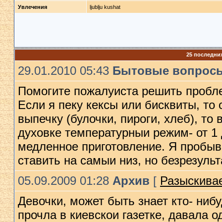
Увлечения
ljublju kushat
25 последни
29.01.2010 05:43
Бытовые вопрос
Помогите пожалуиста решить пробле
Если я пеку кексы или бисквиты, то
выпечку (булочки, пироги, хлеб), то 
духовке температурныи режим- от 1 д
медленное приготовление. Я пробыв
ставить на самыи низ, но безрезульт
05.09.2009 01:28
Архив
[
Разыскивае
Девочки, может быть знает кто- нибу
прочла в киевскои газетке, давала 