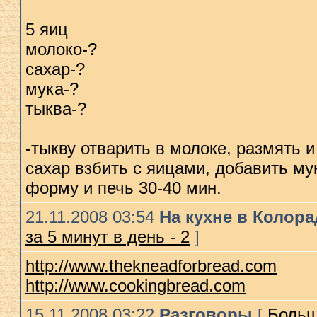
5 яиц
молоко-?
сахар-?
мука-?
тыква-?
-тыкву отварить в молоке, размять 
сахар взбить с яицами, добавить му
форму и печь 30-40 мин.
21.11.2008 03:54
На кухне в Колор
за 5 минут в день - 2
]
http://www.thekneadforbread.com
http://www.cookingbread.com
15.11.2008 03:22
Разговоры
[
Больш