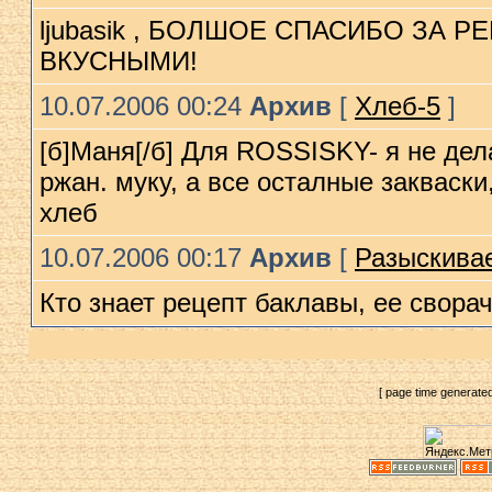
ljubasik , БОЛШОЕ СПАСИБО ЗА
ВКУСНЫМИ!
10.07.2006 00:24
Архив
[
Хлеб-5
]
[б]Маня[/б] Для ROSSISKY- я не дела
ржан. муку, а все осталные закваски
xлеб
10.07.2006 00:17
Архив
[
Разыскивае
Кто знает рецепт баклавы, ее сворач
[ page time generate