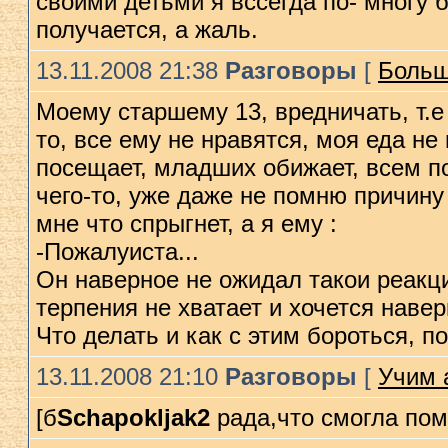
своими детьми я вссегда по- многу б
получается, а жаль.
13.11.2008 21:38
Разговоры
[
Больш
Моему старшему 13, вредничать, т.е 
то, все ему не нравятся, моя еда не
посещает, младших обижает, всем по
чего-то, уже даже не помню причину
мне что спрыгнет, а я ему :
-Пожалуиста...
Он наверное не ожидал такои реакци
терпения не хватает и хочется навер
Что делать и как с этим бороться, п
13.11.2008 21:10
Разговоры
[
Учим 
[б
Schapokljak2
рада,что смогла по