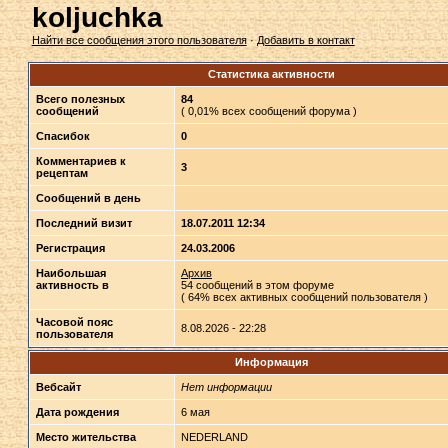
koljuchka
Найти все сообщения этого пользователя
·
Добавить в контакт
Статистика активности
Всего полезных
84
сообщений
( 0,01% всех сообщений форума )
Спасибок
0
Комментариев к
3
рецептам
Сообщений в день
Последний визит
18.07.2011 12:34
Регистрация
24.03.2006
Наибольшая
Архив
активность в
54 сообщений в этом форуме
( 64% всех активных сообщений пользователя )
Часовой пояс
8.08.2026 - 22:28
пользователя
Информация
Вебсайт
Нет информации
Дата рождения
6 мая
Место жительства
NEDERLAND