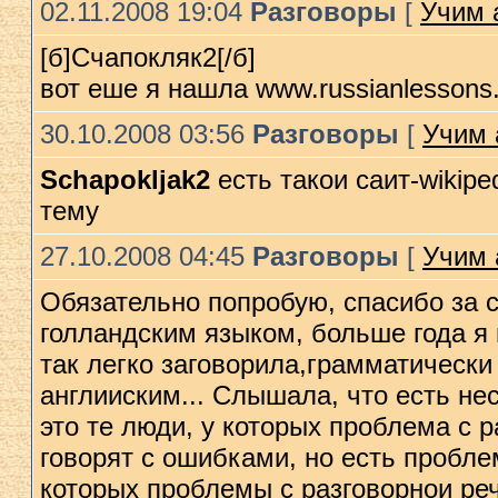
02.11.2008 19:04
Разговоры
[
Учим 
[б]Счапокляк2[/б]
вот еше я нашла www.russianlessons.n
30.10.2008 03:56
Разговоры
[
Учим 
Schapokljak2
есть такои саит-wikipe
тему
27.10.2008 04:45
Разговоры
[
Учим 
Обязательно попробую, спасибо за 
голландским языком, больше года я 
так легко заговорила,грамматически
англииским... Слышала, что есть н
это те люди, у которых проблема с р
говорят с ошибками, но есть проблем
которых проблемы с разговорнои речь