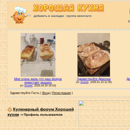
:
добавить в закладки
группа вконтакте
S
Здравствуйте Гость (
Вход
|
Регистрация
)
Кулинарный форум Хорошей
кухни
->
Профиль пользователя