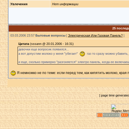
Увлечения
Нет информации
25 послед
03.03.2006 23:57
Бытовые вопросы
[
Электрическая Или Газовая Панель?
]
Цитата
(sssann @ 20.01.2006 - 16:31)
девочки еще вопросик появился...
а вот допустим молоко у меня "убегает"
газ то сразу можно убавить,
и еще, сколько примерно "разгоняется" электро панель, когда ее включае
Я немножко не по теме: если перед тем, как кипятить молоко, края 
[ page time generate