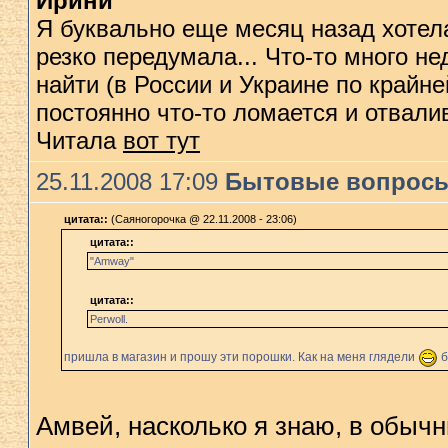
Ирини
Я буквально еще месяц назад хотела
резко передумала... Что-то много не
найти (в России и Украине по крайн
постоянно что-то ломается и отвалив
Читала
вот тут
25.11.2008 17:09
Бытовые вопрос
цитата::
(Саяногорочка @ 22.11.2008 - 23:06)
цитата::
"Amway"
цитата::
Perwoll.
пришла в магазин и прошу эти порошки. Как на меня глядели
б
Амвей, насколько я знаю, в обыч