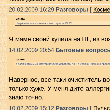
20.02.2009 16:29
Разговоры
[
Косме
цитата::
Недавно опять сменила крем... купила OLAY.
Я маме своей купила на НГ, из в
14.02.2009 20:54
Бытовые вопрос
цитата::
а если к етому иoнизатор воздуха добавить, то и с уборкой меньше пробл
Наверное, все-таки очиститель в
только хуже. У меня дите-аллергик
знаю точно.
10.02.2009 15:12
Разговоры
[
Пульс