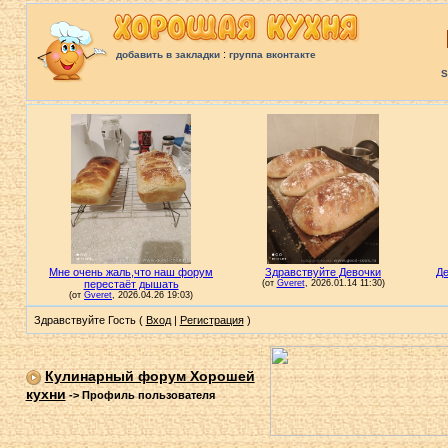
:
добавить в закладки
группа вконтакте
S
Здравствуйте Гость (
Вход
|
Регистрация
)
Кулинарный форум Хорошей
кухни
->
Профиль пользователя