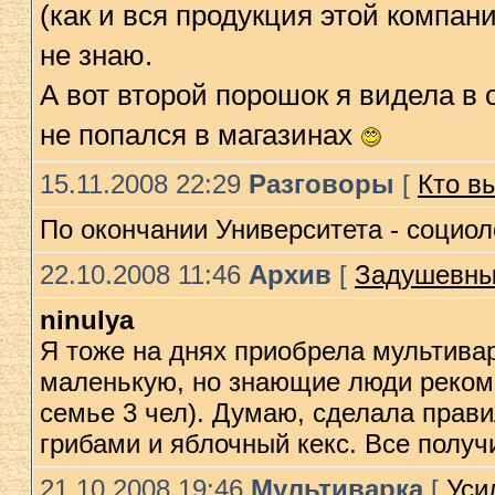
(как и вся продукция этой компани
не знаю.
А вот второй порошок я видела в
не попался в магазинах
15.11.2008 22:29
Разговоры
[
Кто вы
По окончании Университета - социол
22.10.2008 11:46
Архив
[
Задушевные
ninulya
Я тоже на днях приобрела мультивар
маленькую, но знающие люди реком
семье 3 чел). Думаю, сделала прав
грибами и яблочный кекс. Все полу
21.10.2008 19:46
Мультиварка
[
Уси