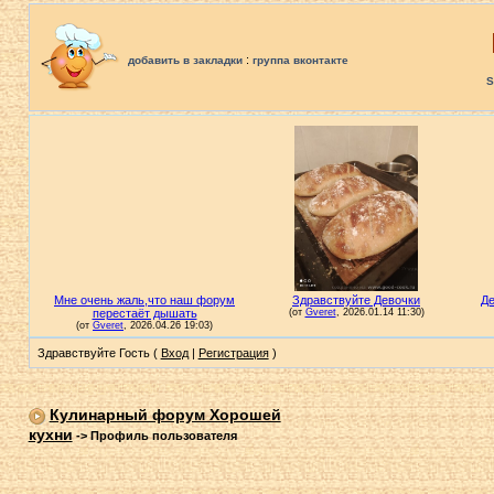
:
добавить в закладки
группа вконтакте
S
Здравствуйте Гость (
Вход
|
Регистрация
)
Кулинарный форум Хорошей
кухни
->
Профиль пользователя