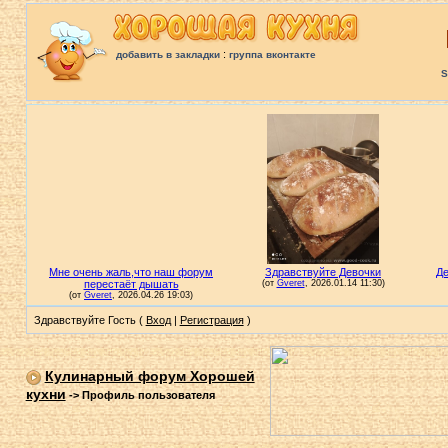
:
добавить в закладки
группа вконтакте
S
Здравствуйте Гость (
Вход
|
Регистрация
)
Кулинарный форум Хорошей
кухни
->
Профиль пользователя