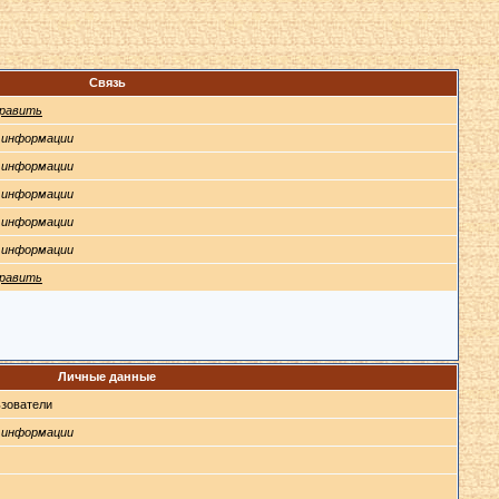
Связь
равить
 информации
 информации
 информации
 информации
 информации
равить
Личные данные
зователи
 информации