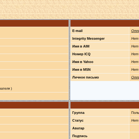
E-mail
Отп
Integrity Messenger
Нет
Имя в AIM
Нет
Номер ICQ
Нет
Имя в Yahoo
Нет
Имя в MSN
Нет
Личное письмо
Отп
ателя )
Группа
Поль
Статус
Нет
Аватар
Подпись