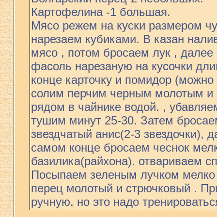
Картофелина -1 большая.
Мясо режем на куски размером ч
нарезаем кубиками. В казан нали
мясо , потом бросаем лук , далее
фасоль нарезаную на кусочки длин
конце карточку и помидор (можно
солим перчим черным молотым и
рядом в чайнике водой. , убавля
тушим минут 25-30. Затем бросае
звездчатый анис(2-3 звездочки), 
самом конце бросаем чеснок мел
базилика(райхона). отвариваем сп
Посыпаем зеленым лучком мелко р
перец молотый и стрючковый . Пр
ручную, но это надо тренироватьс